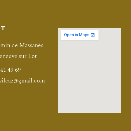
CT
emin de Massanès
leneuve sur Lot
 41 49 69
.vilcaz@gmail.com