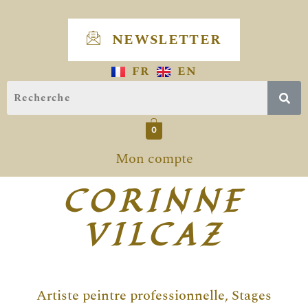
Skip
to
NEWSLETTER
content
FR
EN
0
Mon compte
CORINNE
VILCAZ
Artiste peintre professionnelle, Stages