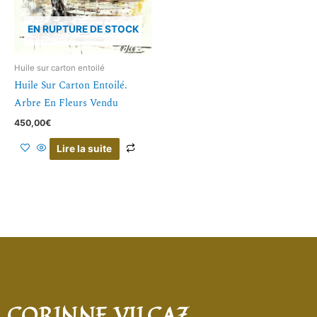
EN RUPTURE DE STOCK
Huile sur carton entoilé
Huile Sur Carton Entoilé.
Arbre En Fleurs Vendu
450,00
€
Lire la suite
CORINNE VILCAZ