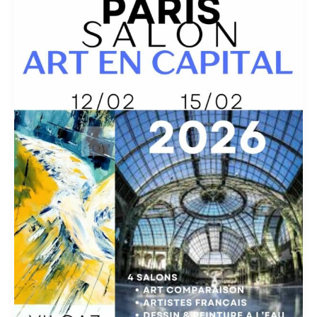
-
Salon
ART
en
CAPITAL
2026