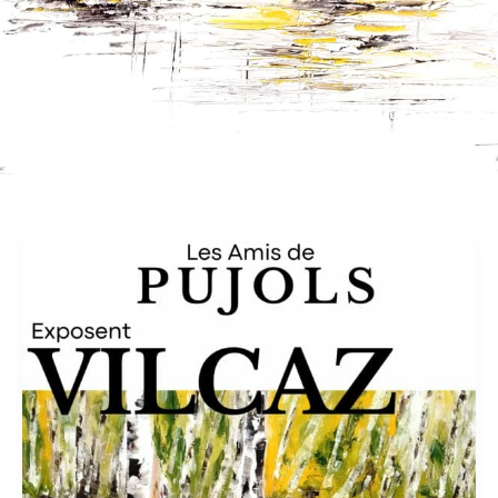
Eglise
Ste
Foy
de
Pujols
–
Oct
2026