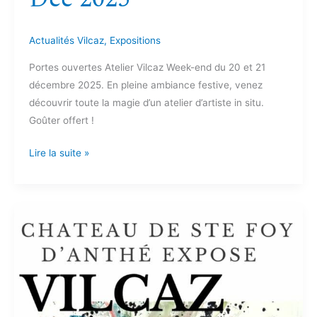
Actualités Vilcaz
,
Expositions
Portes ouvertes Atelier Vilcaz Week-end du 20 et 21
décembre 2025. En pleine ambiance festive, venez
découvrir toute la magie d’un atelier d’artiste in situ.
Goûter offert !
Lire la suite »
Château
de
Ste
Foy
D’anthé
sept