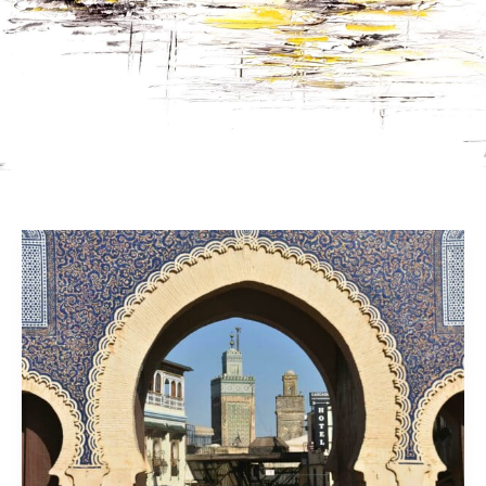
Le
Stage
Aquarelle
Carnets
de
voyage
Maroc
04
Mai>11