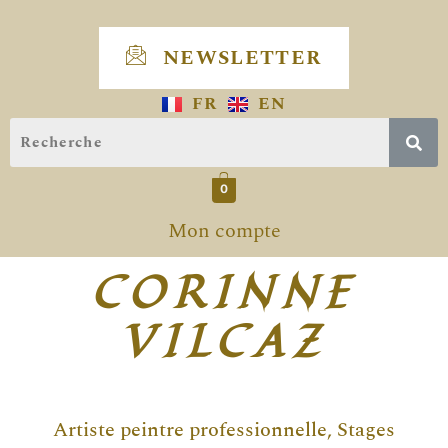
Skip
to
NEWSLETTER
content
FR
EN
0
Mon compte
CORINNE
VILCAZ
Artiste peintre professionnelle, Stages