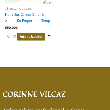
Oil on canvas board
Huile Sur Carton Entoilé.
Autant En Emporte Le Temps
550,00
€
Add to basket
CORINNE VILCAZ