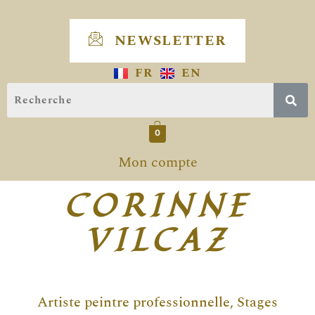
Skip
to
NEWSLETTER
content
FR
EN
0
Mon compte
CORINNE
VILCAZ
Artiste peintre professionnelle, Stages