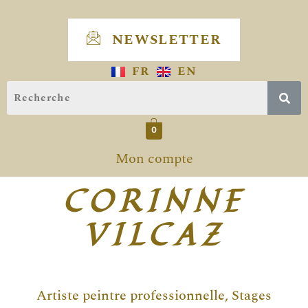
Skip
to
NEWSLETTER
content
FR
EN
0
Mon compte
CORINNE
VILCAZ
Artiste peintre professionnelle, Stages